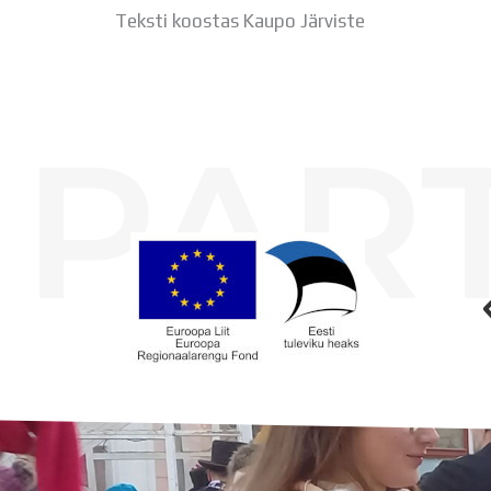
Teksti koostas Kaupo Järviste
PAR
Koolihoone valmimist rahastati Euroopa Liidu Regionaalarengufondist