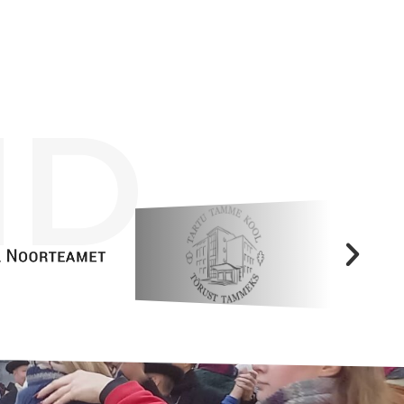
Tööpakkumised
ID