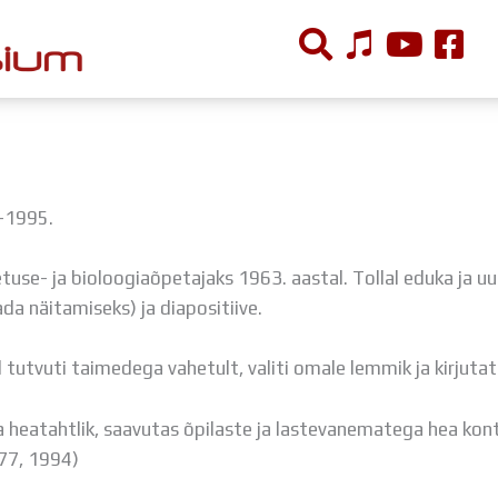
ÕPPETÖÖ
Tunniplaan
3-1995.
Aastaplaan
Õppekava
use- ja bioloogiaõpetajaks 1963. aastal. Tollal eduka ja u
Ainepassid
tada näitamiseks) ja diapositiive.
Huviringid
Õpilastööd (UPT)
l tutvuti taimedega vahetult, valiti omale lemmik ja kirjutat
Distantsõpe
Kodukord
a heatahtlik, saavutas õpilaste ja lastevanematega hea kon
Projektid
977, 1994)