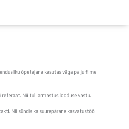
ÜLDINFO
Sisseastumine
Meie kool
Dokumendid
uendusliku õpetajana kasutas väga palju filme
Uudised
Lapsevanemale
Vilistlastele
i referaat. Nii tuli armastus looduse vastu.
Toitlustamine
Virtuaaltuur
takti. Nii sündis ka suurepärane kasvatustöö
Õpilasesindus
Kontaktid