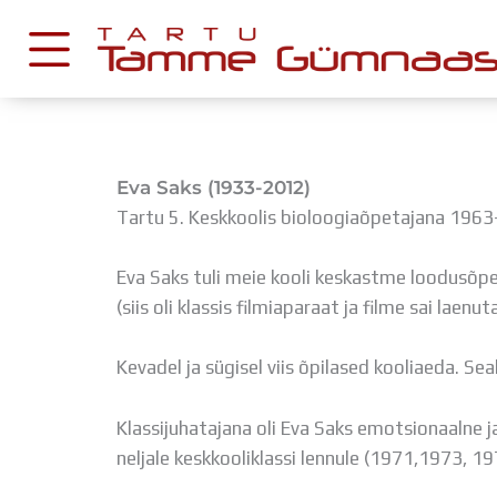
Skip
to
content
KESKKONNAD
Eva Saks (1933-2012)
Stuudium
Tartu 5. Keskkoolis bioloogiaõpetajana 196
Postkast
Drive
Eva Saks tuli meie kooli keskastme loodusõpet
(siis oli klassis filmiaparaat ja filme sai laenu
Tamme TV
Tamme Leht
Kevadel ja sügisel viis õpilased kooliaeda. Sea
Kooliraadio
Koorilaul
Klassijuhatajana oli Eva Saks emotsionaalne j
neljale keskkooliklassi lennule (1971,1973, 1