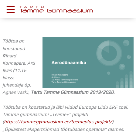
Skip
to
content
KESKKONNAD
Stuudium
Töötoa on
Postkast
koostanud
Drive
Rihard
Tamme TV
Konnapere, Arti
Tamme Leht
Ilves
(
11.TE
Kooliraadio
klass;
Koorilaul
juhendaja õp.
ÕPPETÖÖ
Agnes Vask),
Tartu Tamme Gümnaasium 2019/2020
.
Tunniplaan
Aastaplaan
Töötuba on koostatud ja läbi viidud Euroopa Liidu ERF toel,
Õppekava
Tamme gümnaasiumi „Teeme+“ projekti
Ainepassid
(
https://tammegymnaasium.ee/teemeplus-projekt/
)
Huviringid
„Õpilastest ekspertrühmad töötubades õpetama“ raames.
Õpilastööd (UPT)