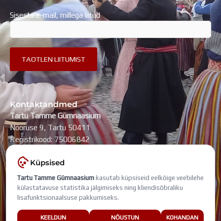
Sisesta e-mail, millega liitud
Kontaktandmed
Tartu Tamme Gümnaasium
Nooruse 9, Tartu 50411
Registrikood: 75006842
kool@tammegymnaasium.ee
Küpsised
KONTAKTID
Tartu Tamme Gümnaasium
kasutab küpsiseid eelkõige veebilehe
Search
Search
külastatavuse statistika jälgimiseks ning kliendisõbraliku
lisafunktsionaalsuse pakkumiseks.
Viimati muudetud: 5. august 2026
KEELDUN
NÕUSTUN
KOHANDAN