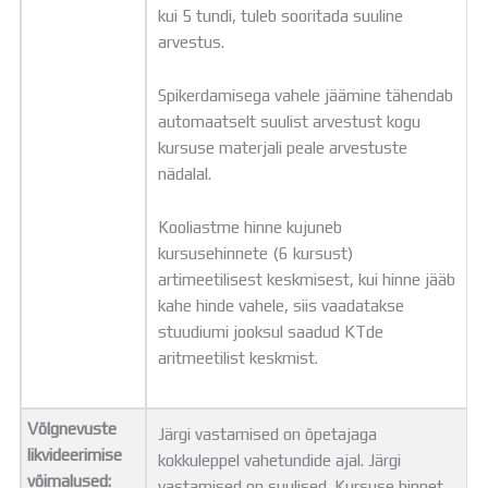
kui 5 tundi, tuleb sooritada suuline
arvestus.
Spikerdamisega vahele jäämine tähendab
automaatselt suulist arvestust kogu
kursuse materjali peale arvestuste
nädalal.
Kooliastme hinne kujuneb
kursusehinnete (6 kursust)
artimeetilisest keskmisest, kui hinne jääb
kahe hinde vahele, siis vaadatakse
stuudiumi jooksul saadud KTde
aritmeetilist keskmist.
Võlgnevuste
Järgi vastamised on õpetajaga
likvideerimise
kokkuleppel vahetundide ajal. Järgi
võimalused:
vastamised on suulised. Kursuse hinnet