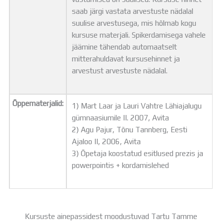
saab järgi vastata arvestuste nädalal
suulise arvestusega, mis hõlmab kogu
kursuse materjali. Spikerdamisega vahele
jäämine tähendab automaatselt
mitterahuldavat kursusehinnet ja
arvestust arvestuste nädalal.
Õppematerjalid:
1) Mart Laar ja Lauri Vahtre Lähiajalugu
gümnaasiumile II. 2007, Avita
2) Agu Pajur, Tõnu Tannberg, Eesti
Ajaloo II, 2006, Avita
3) Õpetaja koostatud esitlused prezis ja
powerpointis + kordamislehed
Kursuste ainepassidest moodustuvad Tartu Tamme