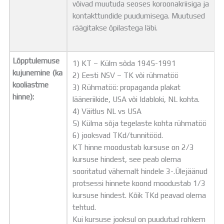
võivad muutuda seoses koroonakriisiga ja
kontakttundide puudumisega. Muutused
räägitakse õpilastega läbi.
Lõpptulemuse
1) KT – Külm sõda 1945-1991
kujunemine (ka
2) Eesti NSV – TK või rühmatöö
kooliastme
3) Rühmatöö: propaganda plakat
hinne):
lääneriikide, USA või Idabloki, NL kohta.
4) Väitlus NL vs USA
5) Külma sõja tegelaste kohta rühmatöö
6) jooksvad TKd/tunnitööd.
KT hinne moodustab kursuse on 2/3
kursuse hindest, see peab olema
sooritatud vähemalt hindele 3-.Ülejäänud
protsessi hinnete koond moodustab 1/3
kursuse hindest. Kõik TKd peavad olema
tehtud.
Kui kursuse jooksul on puudutud rohkem