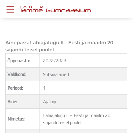
Skip
to
content
KESKKONNAD
Stuudium
Postkast
Ainepass: Lähiajalugu II – Eesti ja maailm 20.
Drive
sajandi teisel poolel
Tamme TV
Õppeaasta:
2022/2023
Tamme Leht
Kooliraadio
Valdkond:
Sotsiaalained
Koorilaul
ÕPPETÖÖ
Periood:
1
Tunniplaan
Aastaplaan
Aine:
Ajalugu
Õppekava
Ainepassid
Lähiajalugu II – Eesti ja maailm 20.
Nimetus:
Huviringid
sajandi teisel poolel
Õpilastööd (UPT)