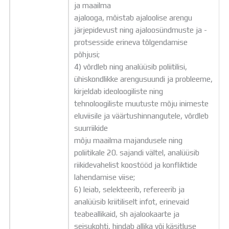
ja maailma
ajalooga, mõistab ajaloolise arengu
järjepidevust ning ajaloosündmuste ja -
protsesside erineva tõlgendamise
põhjusi;
4) võrdleb ning analüüsib poliitilisi,
ühiskondlikke arengusuundi ja probleeme,
kirjeldab ideoloogiliste ning
tehnoloogiliste muutuste mõju inimeste
eluviisile ja väärtushinnangutele, võrdleb
suurriikide
mõju maailma majandusele ning
poliitikale 20. sajandi vältel, analüüsib
riikidevahelist koostööd ja konfliktide
lahendamise viise;
6) leiab, selekteerib, refereerib ja
analüüsib kriitiliselt infot, erinevaid
teabeallikaid, sh ajalookaarte ja
seisukohti, hindab allika või käsitluse