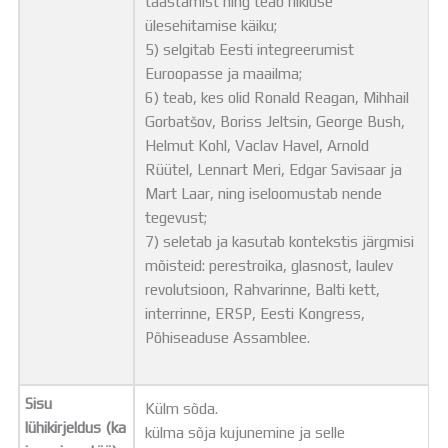
taastamist ning teab riikluse
ülesehitamise käiku;
5) selgitab Eesti integreerumist
Euroopasse ja maailma;
6) teab, kes olid Ronald Reagan, Mihhail
Gorbatšov, Boriss Jeltsin, George Bush,
Helmut Kohl, Vaclav Havel, Arnold
Rüütel, Lennart Meri, Edgar Savisaar ja
Mart Laar, ning iseloomustab nende
tegevust;
7) seletab ja kasutab kontekstis järgmisi
mõisteid: perestroika, glasnost, laulev
revolutsioon, Rahvarinne, Balti kett,
interrinne, ERSP, Eesti Kongress,
Põhiseaduse Assamblee.
Sisu
Külm sõda.
lühikirjeldus (ka
külma sõja kujunemine ja selle