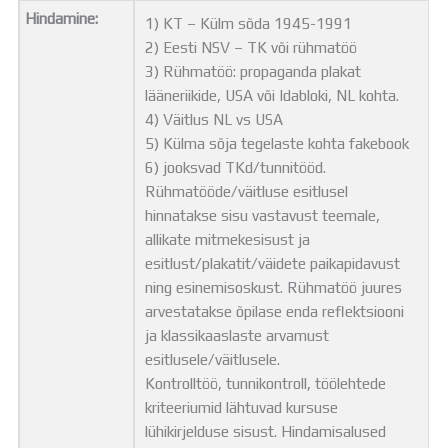
Hindamine:
1) KT – Külm sõda 1945-1991
2) Eesti NSV – TK või rühmatöö
3) Rühmatöö: propaganda plakat
lääneriikide, USA või Idabloki, NL kohta.
4) Väitlus NL vs USA
5) Külma sõja tegelaste kohta fakebook
6) jooksvad TKd/tunnitööd.
Rühmatööde/väitluse esitlusel
hinnatakse sisu vastavust teemale,
allikate mitmekesisust ja
esitlust/plakatit/väidete paikapidavust
ning esinemisoskust. Rühmatöö juures
arvestatakse õpilase enda reflektsiooni
ja klassikaaslaste arvamust
esitlusele/väitlusele.
Kontrolltöö, tunnikontroll, töölehtede
kriteeriumid lähtuvad kursuse
lühikirjelduse sisust. Hindamisalused