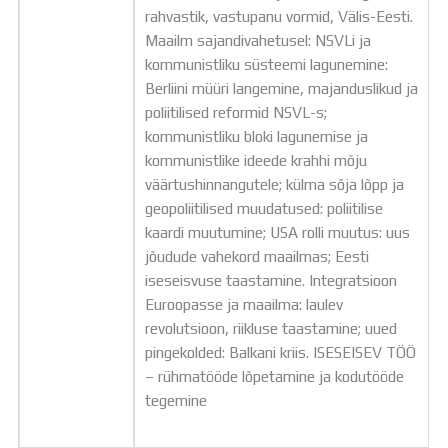
rahvastik, vastupanu vormid, Välis-Eesti.
Maailm sajandivahetusel: NSVLi ja
kommunistliku süsteemi lagunemine:
Berliini müüri langemine, majanduslikud ja
poliitilised reformid NSVL-s;
kommunistliku bloki lagunemise ja
kommunistlike ideede krahhi mõju
väärtushinnangutele; külma sõja lõpp ja
geopoliitilised muudatused: poliitilise
kaardi muutumine; USA rolli muutus: uus
jõudude vahekord maailmas; Eesti
iseseisvuse taastamine. Integratsioon
Euroopasse ja maailma: laulev
revolutsioon, riikluse taastamine; uued
pingekolded: Balkani kriis. ISESEISEV TÖÖ
– rühmatööde lõpetamine ja kodutööde
tegemine