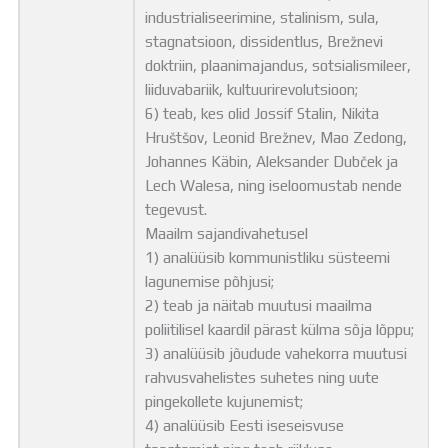
industrialiseerimine, stalinism, sula,
stagnatsioon, dissidentlus, Brežnevi
doktriin, plaanimajandus, sotsialismileer,
liiduvabariik, kultuurirevolutsioon;
6) teab, kes olid Jossif Stalin, Nikita
Hruštšov, Leonid Brežnev, Mao Zedong,
Johannes Käbin, Aleksander Dubček ja
Lech Walesa, ning iseloomustab nende
tegevust.
Maailm sajandivahetusel
1) analüüsib kommunistliku süsteemi
lagunemise põhjusi;
2) teab ja näitab muutusi maailma
poliitilisel kaardil pärast külma sõja lõppu;
3) analüüsib jõudude vahekorra muutusi
rahvusvahelistes suhetes ning uute
pingekollete kujunemist;
4) analüüsib Eesti iseseisvuse