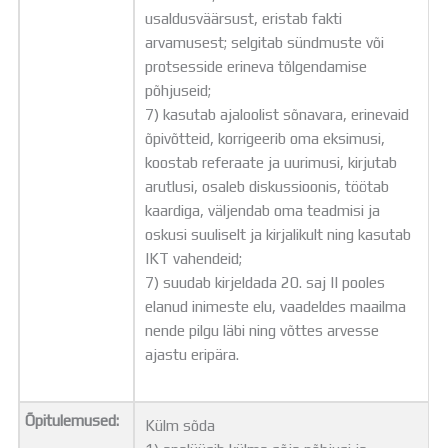
usaldusväärsust, eristab fakti
arvamusest; selgitab sündmuste või
protsesside erineva tõlgendamise
põhjuseid;
7) kasutab ajaloolist sõnavara, erinevaid
õpivõtteid, korrigeerib oma eksimusi,
koostab referaate ja uurimusi, kirjutab
arutlusi, osaleb diskussioonis, töötab
kaardiga, väljendab oma teadmisi ja
oskusi suuliselt ja kirjalikult ning kasutab
IKT vahendeid;
7) suudab kirjeldada 20. saj II pooles
elanud inimeste elu, vaadeldes maailma
nende pilgu läbi ning võttes arvesse
ajastu eripära.
Õpitulemused:
Külm sõda