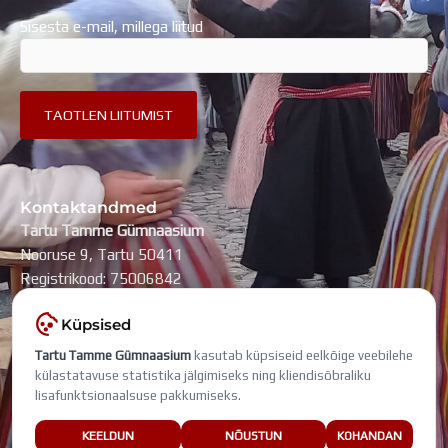
Sisesta e-mail, millega liitud
Kontaktandmed
Tartu Tamme Gümnaasium
Nooruse 9, Tartu 50411
Registrikood: 75006842
kool@tammegymnaasium.ee
Küpsised
KONTAKTID
Tartu Tamme Gümnaasium
kasutab küpsiseid eelkõige veebilehe
Search
Search
külastatavuse statistika jälgimiseks ning kliendisõbraliku
lisafunktsionaalsuse pakkumiseks.
Viimati muudetud: 7. august 2026
KEELDUN
NÕUSTUN
KOHANDAN