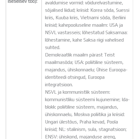
iseseisev töö):
avaldumise vormid: võidurelvastumine,
sõjalised liidud; kriisid: Korea sõda, Suessi
kriis, Kuuba kriis, Vietnami sõda, Berliini
kriisid; kahepooluseline maailm: USA ja
NSVL vastasseis; lõhestatud Saksamaa:
lõhestamine, kahe Saksa riigi vahelised
suhted.
Demokraatlik maailm pärast Teist
maailmasõda; USA: poliitiline süsteem,
majandus, ühiskonnaelu; Ühise Euroopa-
identiteedi otsingud, Euroopa
integratsioon.
NSVL ja kommunistlik süsteem:
kommunistliku süsteemi kujunemine; Ida-
blokk: poliitiline süsteem, majandus,
ühiskonnaelu, Moskva poliitika ja kriisid:
Ungari ülestõus, Praha kevad, Poola
kriisid; NL: stalinism, sula, stagnatsioon;
ENSV: ühiskond, majanduse areng,