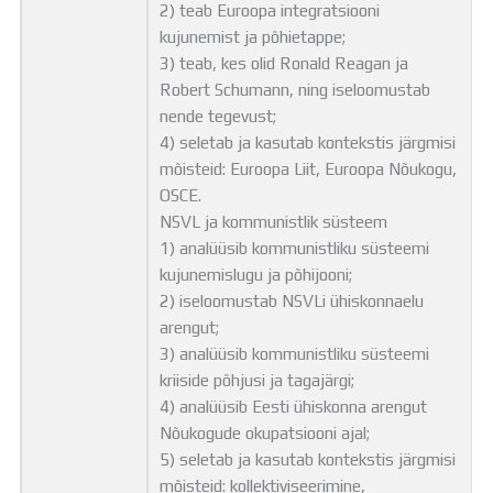
2) teab Euroopa integratsiooni
kujunemist ja põhietappe;
3) teab, kes olid Ronald Reagan ja
Robert Schumann, ning iseloomustab
nende tegevust;
4) seletab ja kasutab kontekstis järgmisi
mõisteid: Euroopa Liit, Euroopa Nõukogu,
OSCE.
NSVL ja kommunistlik süsteem
1) analüüsib kommunistliku süsteemi
kujunemislugu ja põhijooni;
2) iseloomustab NSVLi ühiskonnaelu
arengut;
3) analüüsib kommunistliku süsteemi
kriiside põhjusi ja tagajärgi;
4) analüüsib Eesti ühiskonna arengut
Nõukogude okupatsiooni ajal;
5) seletab ja kasutab kontekstis järgmisi
mõisteid: kollektiviseerimine,