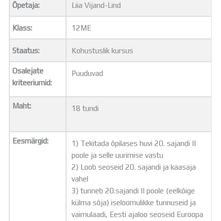
Õpetaja:
Liia Vijand-Lind
Distantsõpe
Kodukord
Klass:
12ME
Projektid
ÜLDINFO
Staatus:
Kohustuslik kursus
Sisseastumine
Meie kool
Osalejate
Puuduvad
Dokumendid
kriteeriumid:
Uudised
Lapsevanemale
Maht:
18 tundi
Vilistlastele
Toitlustamine
Virtuaaltuur
Eesmärgid:
1) Tekitada õpilases huvi 20. sajandi II
Õpilasesindus
poole ja selle uurimise vastu
Kontaktid
2) Loob seoseid 20. sajandi ja kaasaja
Tööpakkumised
vahel
3) tunneb 20.sajandi II poole (eelkõige
külma sõja) iseloomulikke tunnuseid ja
vaimulaadi, Eesti ajaloo seoseid Euroopa