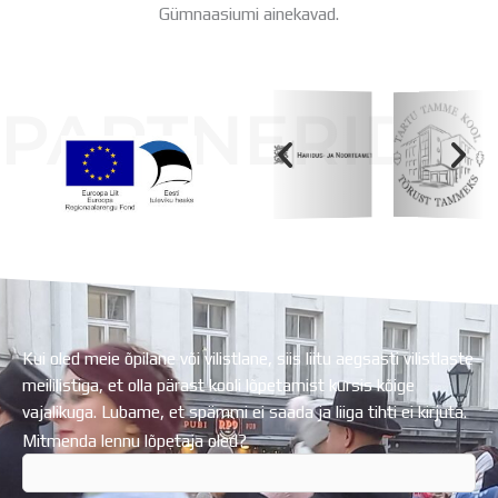
Gümnaasiumi ainekavad.
PARTNERID
Koolihoone valmimist rahastati Euroopa Liidu
Regionaalarengufondist
Kui oled meie õpilane või vilistlane, siis liitu aegsasti vilistlaste
meililistiga, et olla pärast kooli lõpetamist kursis kõige
vajalikuga. Lubame, et spämmi ei saada ja liiga tihti ei kirjuta.
Mitmenda lennu lõpetaja oled?